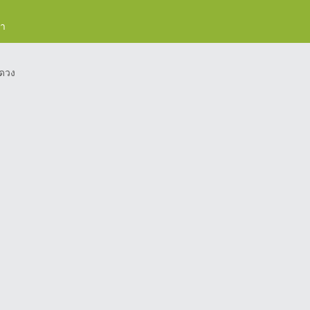
รา
ดวง