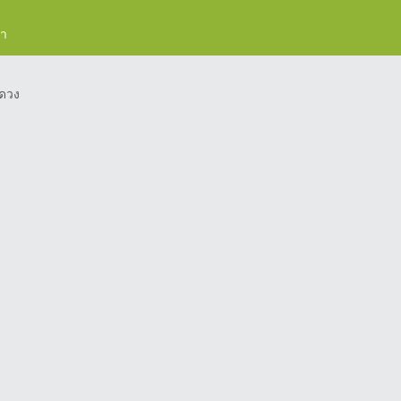
รา
ดวง