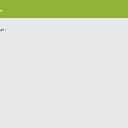
รา
ดวง