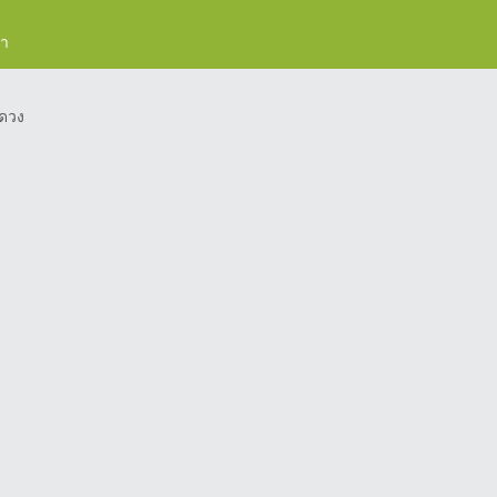
รา
ดวง