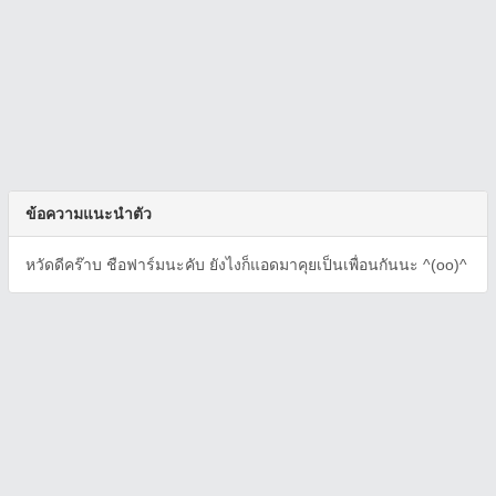
ข้อความแนะนำตัว
หวัดดีคร๊าบ ชือฟาร์มนะคับ ยังไงก็แอดมาคุยเป็นเพื่อนกันนะ ^(oo)^