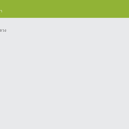
รา
ดวง