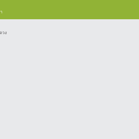
รา
ดวง