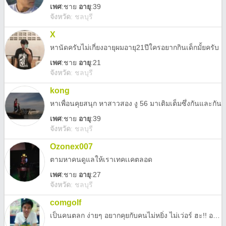
เพศ
:
ชาย
อายุ
:39
จังหวัด
:
ชลบุรี
X
หานัดครับไม่เกี่ยงอายุผมอายุ21ปีใครอยากกินเด็กมั้ยครับ
เพศ
:
ชาย
อายุ
:21
จังหวัด
:
ชลบุรี
kong
หาเพื่อนคุยสนุก หาสาวสอง งู 56 มาเติมเต็มซึ่งกันและกัน
เพศ
:
ชาย
อายุ
:39
จังหวัด
:
ชลบุรี
Ozonex007
ตามหาคนดูแลให้เราเทคเเคตลอด
เพศ
:
ชาย
อายุ
:27
จังหวัด
:
ชลบุรี
comgolf
เป็นคนตลก ง่ายๆ อยากคุยกับคนไม่หยิ่ง ไม่เว่อร์ ฮะ!! อะไรนะ!...อยู่ศรีราชาหรอ^^