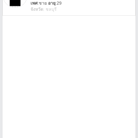
เพศ
:
ชาย
อายุ
:29
จังหวัด
:
ชลบุรี