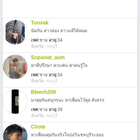
Tonsak
นัดกัน สาวสอง สาวแท้ได้หมด
เพศ
:
ชาย
อายุ
:34
จังหวัด
:
ชลบุรี
Supawat_aum
หาที่ปรึกษา หาแฟน หาคนรู้ใจ
เพศ
:
ชาย
อายุ
:34
จังหวัด
:
ชลบุรี
Bleech200
มาคุยกันสนุกๆนะ หาเพื่อนไว้คุย สังสรร
เพศ
:
ชาย
อายุ
:39
จังหวัด
:
ชลบุรี
Chote
หาเพื่อนคุยกันจริงใจบ่อวินชลบุรีระยอง