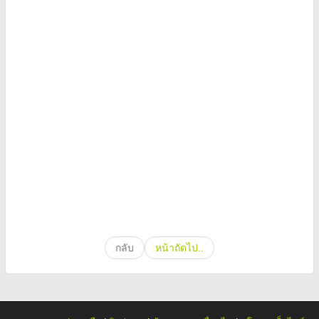
กลับ
หน้าถัดไป..