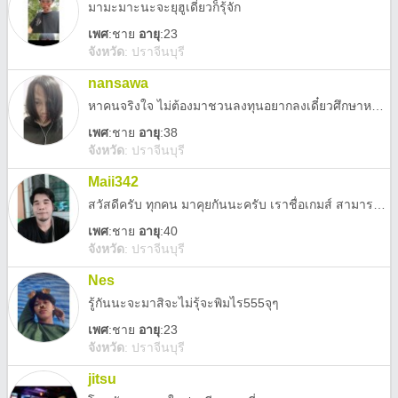
มามะมาะนะจะยุฮูเดี๋ยวก็รุ้จัก
เพศ
:
ชาย
อายุ
:23
จังหวัด
:
ปราจีนบุรี
nansawa
หาคนจริงใจ ไม่ต้องมาชวนลงทุนอยากลงเดี๋ยวศึกษาหาที่ลงเองมีเพือนสนิทเป็นนักเทรดมืออาชีพ
เพศ
:
ชาย
อายุ
:38
จังหวัด
:
ปราจีนบุรี
Maii342
สวัสดีครับ ทุกคน มาคุยกันนะครับ เราชื่อเกมส์ สามารถคุยได้ทุกเรื่อง อยากคุยแล้วคุณมีความสุขมาคุนกันน่ะครับ
เพศ
:
ชาย
อายุ
:40
จังหวัด
:
ปราจีนบุรี
Nes
รู้กันนะจะมาสิจะไม่รุ้จะพิมไร555จุๆ
เพศ
:
ชาย
อายุ
:23
จังหวัด
:
ปราจีนบุรี
jitsu