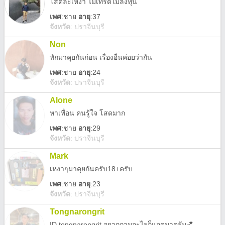
โสดละเหงา ไม่เทรดไม่ลงทุน
เพศ
:
ชาย
อายุ
:37
จังหวัด
:
ปราจีนบุรี
Non
ทักมาคุยกันก่อน เรื่องอื่นค่อยว่ากัน
เพศ
:
ชาย
อายุ
:24
จังหวัด
:
ปราจีนบุรี
Alone
หาเพื่อน คนรู้ใจ โสดมาก
เพศ
:
ชาย
อายุ
:29
จังหวัด
:
ปราจีนบุรี
Mark
เหงาๆมาคุยกันครับ18+ครับ
เพศ
:
ชาย
อายุ
:23
จังหวัด
:
ปราจีนบุรี
Tongnarongrit
ID tongnarongrit อยากถามอะไรก็แอดมาครับ💕