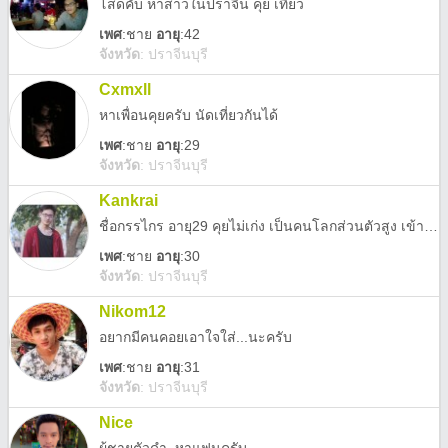
โสดคับ หาสาวในปราจีน คุย เที่ยว
เพศ
:
ชาย
อายุ
:42
จังหวัด
:
ปราจีนบุรี
Cxmxll
หาเพื่อนคุยครับ นัดเที่ยวกันได้
เพศ
:
ชาย
อายุ
:29
จังหวัด
:
ปราจีนบุรี
Kankrai
ชื่อกรรไกร อายุ29 คุยไม่เก่ง เป็นคนโลกส่วนตัวสูง เข้ากับคนไท่ค่อยเก่ง แต่อยากมีคนคุยด้วย เหงา
เพศ
:
ชาย
อายุ
:30
จังหวัด
:
ปราจีนบุรี
Nikom12
อยากมีคนคอยเอาใจใส่...นะครับ
เพศ
:
ชาย
อายุ
:31
จังหวัด
:
ปราจีนบุรี
Nice