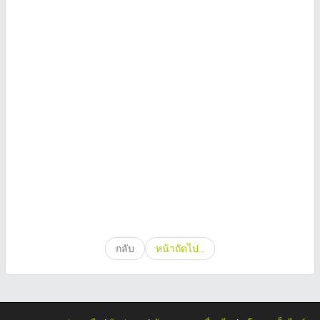
กลับ
หน้าถัดไป..