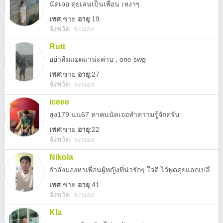
นัดเจอ คุยเล่นเป็นเพื่อน เหงาๆ
เพศ
:
ชาย
อายุ
:19
จังหวัด
:
ระนอง
Rutt
อย่าลืมแอดมาน่ะค่าบ , one swg
เพศ
:
ชาย
อายุ
:27
จังหวัด
:
ระนอง
iceee
สูง179 นน67 หาคนนัดเจอทำความรู้จักครับ
เพศ
:
ชาย
อายุ
:22
จังหวัด
:
ระนอง
Nikola
กำลังมองหาเพื่อนผู้หญิงที่น่ารักๆ ใจดี ไว้พูดคุยแลกเปลี่ยนประสบการณ์ชีวิต ปรึกษาปัญหาต่างๆ และเป็นกำลังใจให้กันและกันครับ/ค่ะ หรือถ้าหากวันหนึ่งพัฒนาไปสู่ความสัมพันธ์ที่จริงจังได้ ก็ถือเป็นเรื่องที่ดีมากๆ เลยครับ นอกจากนี้ ผม/ดิฉันก็อยากหาเพื่อนที่สามารถปรึกษาเรื่องงาน แบ่งปันความคิดเห็น และช่วยกันต่อยอดไอเดียใหม่ๆ
เพศ
:
ชาย
อายุ
:41
จังหวัด
:
ระนอง
Kla