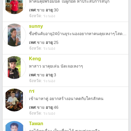
หาคนคุยพร้อมนัด ไม่ผูกมัด หาประสบการสนุก
เพศ
:
ชาย
อายุ
:30
จังหวัด
:
ระนอง
sunny
ชื่อซันคับอายุ24บ้านยุระนองอยากหาคนคุยเหงาๆโสดๆอยากคุยอยากเจอใครสักคน
เพศ
:
ชาย
อายุ
:25
จังหวัด
:
ระนอง
Keng
หาสาว มาคุยเล่น นัดเจอเหงาๆ
เพศ
:
ชาย
อายุ
:3
จังหวัด
:
ระนอง
กร
เข้ามาหาคู่ อยากสร้างอนาคตกับใครสักคน
เพศ
:
ชาย
อายุ
:46
จังหวัด
:
ระนอง
Tawan