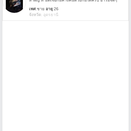
หาผญ ที่ นัดเจอกันค้างคืนด้วยกันได้ครับ อารมจัดๆ
เพศ
:
ชาย
อายุ
:26
จังหวัด
:
อุดรธานี