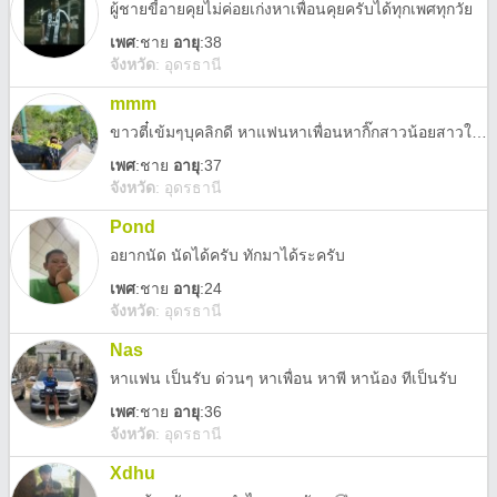
ผู้ชายขี้อายคุยไม่ค่อยเก่งหาเพื่อนคุยครับได้ทุกเพศทุกวัย
เพศ
:
ชาย
อายุ
:38
จังหวัด
:
อุดรธานี
mmm
ขาวตี๋เข้มๆบุคลิกดี หาแฟนหาเพื่อนหากิ๊กสาวน้อยสาวใหญ่ น้องนักศึกษา/วัยทำงานในอุดร (แฟนขอคนโสดจริงอายุไม่เยอะเผื่อเอาลูกครับ) ค่าใช้จ่ายกินเที่ยวผมออกเองครับ
เพศ
:
ชาย
อายุ
:37
จังหวัด
:
อุดรธานี
Pond
อยากนัด นัดได้ครับ ทักมาได้ระครับ
เพศ
:
ชาย
อายุ
:24
จังหวัด
:
อุดรธานี
Nas
หาแฟน เป็นรับ ด่วนๆ หาเพื่อน หาพี หาน้อง ทีเป็นรับ
เพศ
:
ชาย
อายุ
:36
จังหวัด
:
อุดรธานี
Xdhu