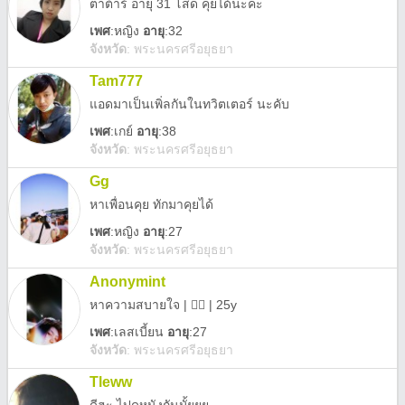
ตาต้าร์ อายุ 31 โสด คุยได้นะคะ
เพศ
:
หญิง
อายุ
:32
จังหวัด
:
พระนครศรีอยุธยา
Tam777
แอดมาเป็นเพิ่ลกันในทวิตเตอร์ นะคับ
เพศ
:
เกย์
อายุ
:38
จังหวัด
:
พระนครศรีอยุธยา
Gg
หาเพื่อนคุย ทักมาคุยได้
เพศ
:
หญิง
อายุ
:27
จังหวัด
:
พระนครศรีอยุธยา
Anonymint
หาความสบายใจ | 🏳️‍🌈 | 25y
เพศ
:
เลสเบี้ยน
อายุ
:27
จังหวัด
:
พระนครศรีอยุธยา
Tleww