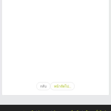
กลับ
หน้าถัดไป..