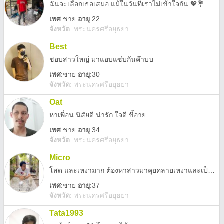
ฉันจะเลือกเธอเสมอ แม้ในวันที่เราไม่เข้าใจกัน 💖💐
เพศ
:
ชาย
อายุ
:22
จังหวัด
:
พระนครศรีอยุธยา
Best
ชอบสาวใหญ่ มาแอบแซ่บกันค๊าบบ
เพศ
:
ชาย
อายุ
:30
จังหวัด
:
พระนครศรีอยุธยา
Oat
หาเพื่อน นิสัยดี น่ารัก ใจดี ขี้อาย
เพศ
:
ชาย
อายุ
:34
จังหวัด
:
พระนครศรีอยุธยา
Micro
โสด และเหงามาก ต้องหาสาวมาคุยคลายเหงาและเป็นแฟน
เพศ
:
ชาย
อายุ
:37
จังหวัด
:
พระนครศรีอยุธยา
Tata1993