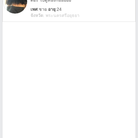
ดีฮะ ไปดูหนังกันมั้ยยย
เพศ
:
ชาย
อายุ
:24
จังหวัด
:
พระนครศรีอยุธยา