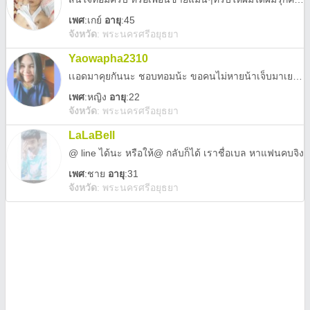
เพศ
:
เกย์
อายุ
:45
จังหวัด
:
พระนครศรีอยุธยา
Yaowapha2310
เเอดมาคุยกันนะ ชอบทอมน้ะ ขอคนไม่หายน้าเจ็บมาเยอะเเล้ว
เพศ
:
หญิง
อายุ
:22
จังหวัด
:
พระนครศรีอยุธยา
LaLaBell
@ line ได้นะ หรือให้@ กลับก็ได้ เราชื่อเบล หาแฟนคบจิง
เพศ
:
ชาย
อายุ
:31
จังหวัด
:
พระนครศรีอยุธยา