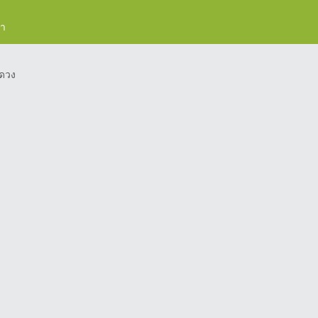
รา
ดวง