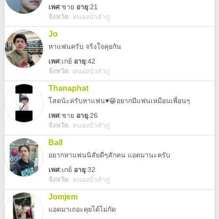
เพศ
:
ชาย
อายุ
:21
จังหวัด
:
หนองบัวลำภู
Jo
หาแฟนครับ จริงใจคุยกัน
เพศ
:
เกย์
อายุ
:42
จังหวัด
:
หนองบัวลำภู
Thanaphat
โสดน้ะครับหาแฟน♥️😁อยากมีแฟนเหมือนเพื่อนๆ
เพศ
:
ชาย
อายุ
:26
จังหวัด
:
หนองบัวลำภู
Ball
อยากหาแฟนนิสัยดีๆสักคน แอดมานะครับ
เพศ
:
เกย์
อายุ
:32
จังหวัด
:
หนองบัวลำภู
Jomjem
แอดมาเถอะคุยได้ไม่กัด